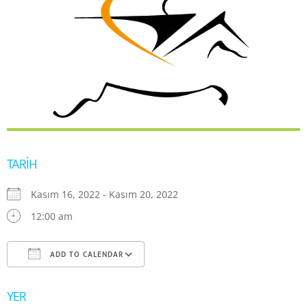
TARIH
Kasım 16, 2022 - Kasım 20, 2022
12:00 am
ADD TO CALENDAR
Download ICS
Google Calendar
iCal
YER