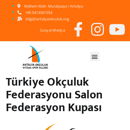
Meltem Mah. Muratpaşa / Antalya
+90 5413301554
bilgi@antalyaokculuk.org
Sosyal Medya
Türkiye Okçuluk
Federasyonu Salon
Federasyon Kupası