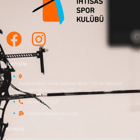
ILETIŞIM
Meltem Mah. Sakıp Sabancı Bulv. 100.YIL Okçuluk
Tesisleri Muratpaşa/ANTALYA
+90 5413301554
bilgi@antalyaokculuk.org
KONUM