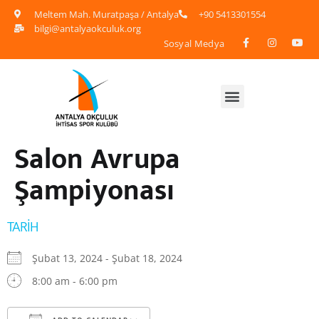
Meltem Mah. Muratpaşa / Antalya
+90 5413301554
bilgi@antalyaokculuk.org
Sosyal Medya
Salon Avrupa
Şampiyonası
TARIH
Şubat 13, 2024 - Şubat 18, 2024
8:00 am - 6:00 pm