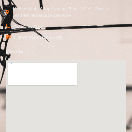
Meltem Mah. Sakıp Sabancı Bulv. 100.YIL Okçuluk
Tesisleri Muratpaşa/ANTALYA
+90 5413301554
bilgi@antalyaokculuk.org
KONUM