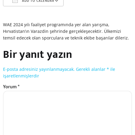
ADD TO CALENDAR
Download ICS
Google Calendar
iCal
WAE 2024 yılı faaliyet programında yer alan yarışma,
Hırvatistan’ın Varazdin şehrinde gerçekleşecektir. Ülkemizi
temsil edecek olan sporculara ve teknik ekibe başarılar dileriz.
Bir yanıt yazın
E-posta adresiniz yayınlanmayacak.
Gerekli alanlar
*
ile
işaretlenmişlerdir
Yorum
*