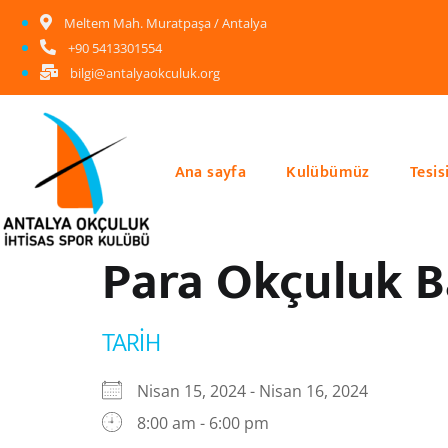
Meltem Mah. Muratpaşa / Antalya
+90 5413301554
bilgi@antalyaokculuk.org
Ana sayfa
Kulübümüz
Tesis
Para Okçuluk B
TARIH
Nisan 15, 2024 - Nisan 16, 2024
8:00 am - 6:00 pm