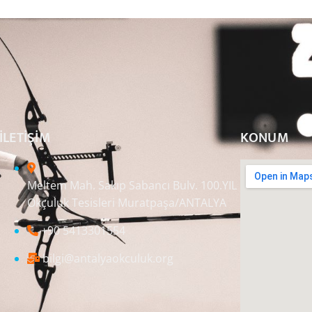
ILETIŞIM
KONUM
Meltem Mah. Sakıp Sabancı Bulv. 100.YIL
Okçuluk Tesisleri Muratpaşa/ANTALYA
+90 5413301554
bilgi@antalyaokculuk.org