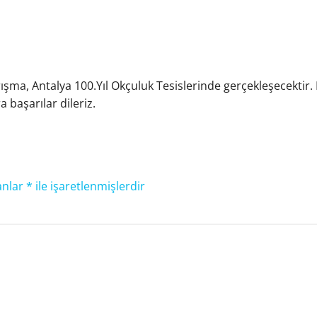
iCalendar
Office 365
Ou
arışma, Antalya 100.Yıl Okçuluk Tesislerinde gerçekleşecek
başarılar dileriz.
anlar
*
ile işaretlenmişlerdir