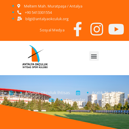
Meltem Mah. Muratpaşa / Antalya
+90 5413301554
bilgi@antalyaokculuk.org
Sosyal Medya
Antalya Okçuluk İhtisas
Aralık 26, 2025
Duyurular