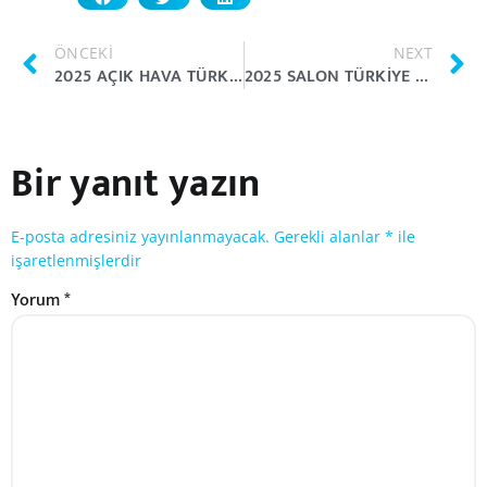
ÖNCEKI
NEXT
2025 AÇIK HAVA TÜRKIYE ŞAMPIYONASI (TSP-4) SONA ERDI.!
2025 SALON TÜRKIYE ŞAMPIYONASI SONA ERDI.!
Bir yanıt yazın
E-posta adresiniz yayınlanmayacak.
Gerekli alanlar
*
ile
işaretlenmişlerdir
Yorum
*