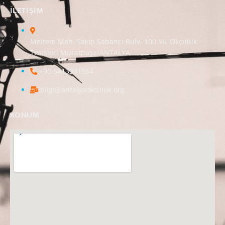
ILETIŞIM
Meltem Mah. Sakıp Sabancı Bulv. 100.YIL Okçuluk
Tesisleri Muratpaşa/ANTALYA
+90 5413301554
bilgi@antalyaokculuk.org
KONUM