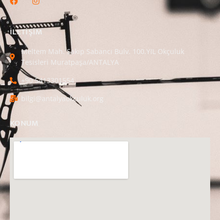
ILETIŞIM
Meltem Mah. Sakıp Sabancı Bulv. 100.YIL Okçuluk
Tesisleri Muratpaşa/ANTALYA
+90 5413301554
bilgi@antalyaokculuk.org
KONUM