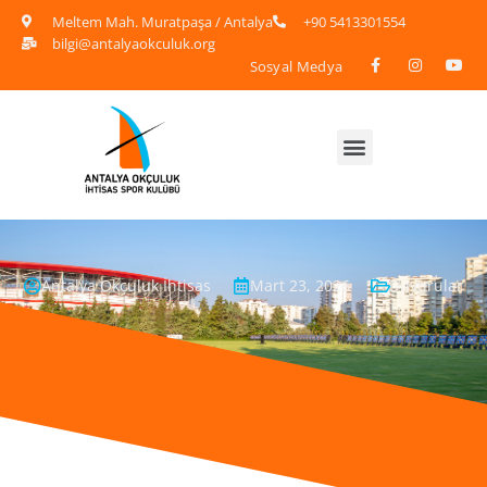
Meltem Mah. Muratpaşa / Antalya
+90 5413301554
bilgi@antalyaokculuk.org
Sosyal Medya
Antalya Okçuluk İhtisas
Mart 23, 2026
Duyurular