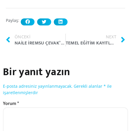
Paylaş:
ÖNCEKI
NEXT
NAILE İREMSU ÇEVAK’TAN AVRUPA MADALYALARI.!
TEMEL EĞITIM KAYITLARIMIZ DEVAM EDIYOR.!
Bir yanıt yazın
E-posta adresiniz yayınlanmayacak.
Gerekli alanlar
*
ile
işaretlenmişlerdir
Yorum
*