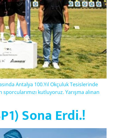
asında Antalya 100.Yıl Okçuluk Tesislerinde
n sporcularımızı kutluyoruz. Yarışma alınan
P1) Sona Erdi.!