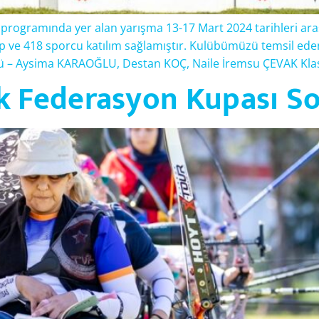
 programında yer alan yarışma 13-17 Mart 2024 tarihleri ara
üp ve 418 sporcu katılım sağlamıştır. Kulübümüzü temsil ed
.sü – Aysima KARAOĞLU, Destan KOÇ, Naile İremsu ÇEVAK Klas
 Federasyon Kupası Son