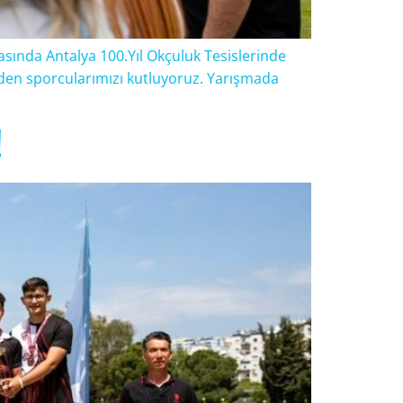
asında Antalya 100.Yıl Okçuluk Tesislerinde
eden sporcularımızı kutluyoruz. Yarışmada
!