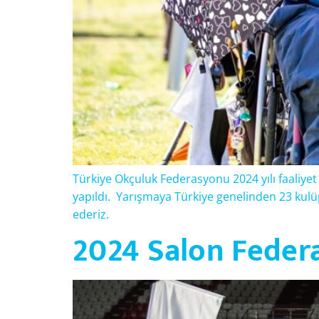
Türkiye Okçuluk Federasyonu 2024 yılı faaliyet
yapıldı. Yarışmaya Türkiye genelinden 23 kul
ederiz.
2024 Salon Federa