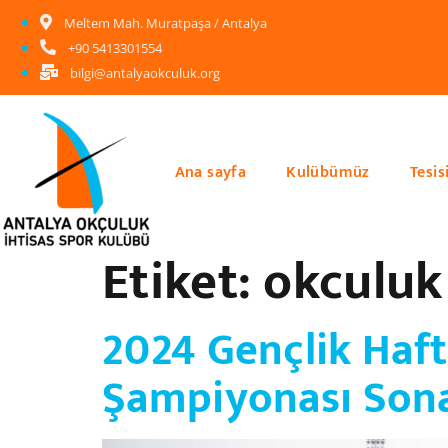
Meltem Mah. Muratpaşa / Antalya
+90 5413301554
bilgi@antalyaokculuk.org
Ana sayfa
Kulübümüz
Tesis
Etiket:
okculuk
2024 Gençlik Haft
Şampiyonası Sona 