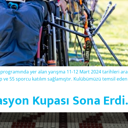
 programında yer alan yarışma 11-12 Mart 2024 tarihleri ara
üp ve 55 sporcu katılım sağlamıştır. Kulübümüzü temsil ede
syon Kupası Sona Erdi.