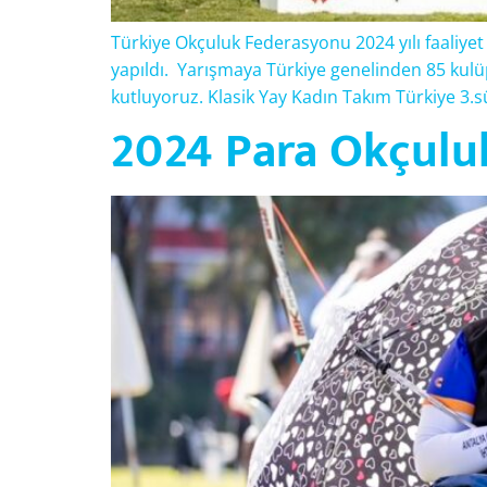
Türkiye Okçuluk Federasyonu 2024 yılı faaliyet
yapıldı. Yarışmaya Türkiye genelinden 85 kul
kutluyoruz. Klasik Yay Kadın Takım Türkiye 3
2024 Para Okçuluk