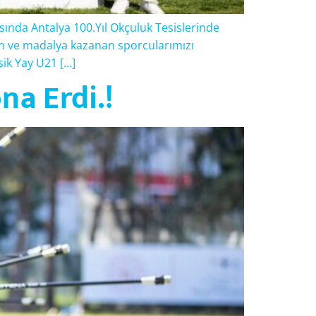
sında Antalya 100.Yıl Okçuluk Tesislerinde
en ve madalya kazanan sporcularımızı
ik Yay U21 […]
a Erdi.!